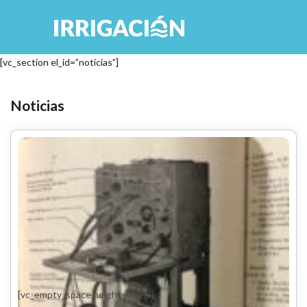
[vc_section el_id=”noticias”]
Noticias
[vc_empty_space height="8em"]