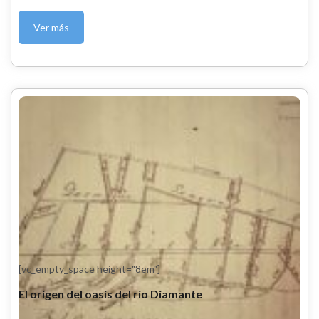
Ver más
[vc_empty_space height="8em"]
El origen del oasis del río Diamante