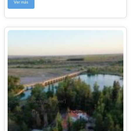
Ver más
[vc_empty_space height="8em"]
El bosque del predio de dique Cipolletti