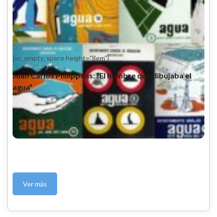
[vc_empty_space height="8em"]
Juan Carlos Philippens: “El hombre que dibujaba el
agua”
Ver más