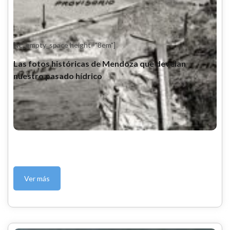
[vc_empty_space height="8em"]
Las fotos históricas de Mendoza que develan
nuestro pasado hídrico
Ver más