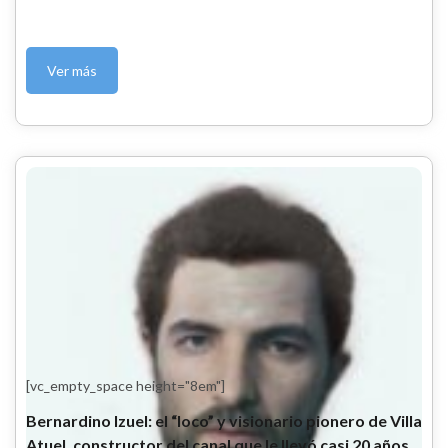
Ver más
[vc_empty_space height="8em"]
Bernardino Izuel: el “loco” y visionario pionero de Villa
Atuel, constructor del canal que le llevó casi 20 años