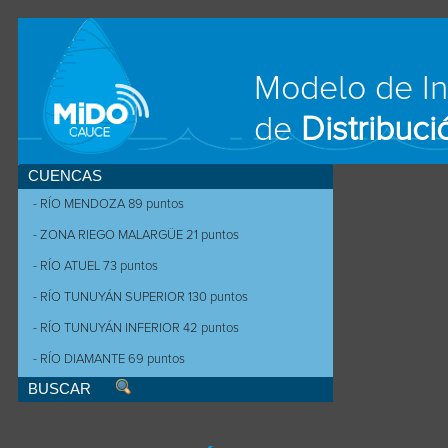
Modelo de I
de
Distribuc
CUENCAS
- RÍO MENDOZA 89 puntos
- ZONA RIEGO MALARGÜE 21 puntos
- RÍO ATUEL 73 puntos
- RÍO TUNUYÁN SUPERIOR 130 puntos
- RÍO TUNUYÁN INFERIOR 42 puntos
- RÍO DIAMANTE 69 puntos
BUSCAR