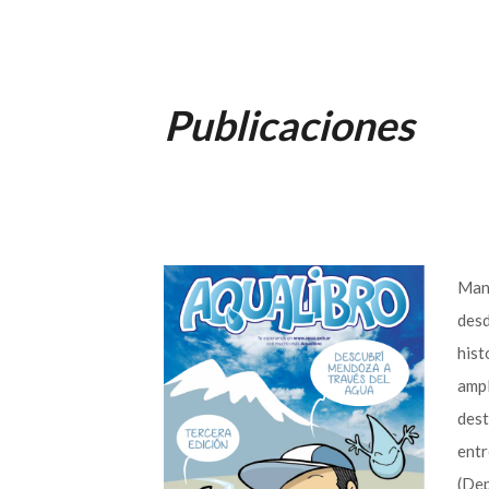
Publicaciones
Manu
desd
hist
ampl
dest
entr
(Dep