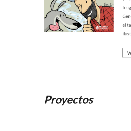
Irri
Gene
el t
ilus
V
Proyectos