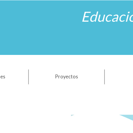
Educaci
nes
Proyectos