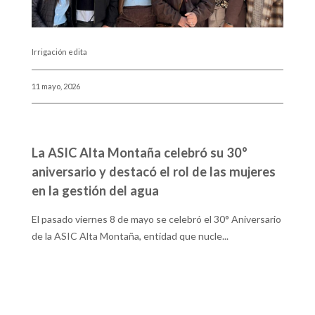
Irrigación edita
Irr
11 mayo, 2026
28 
La ASIC Alta Montaña celebró su 30°
M
aniversario y destacó el rol de las mujeres
e
en la gestión del agua
c
El pasado viernes 8 de mayo se celebró el 30° Aniversario
De
de la ASIC Alta Montaña, entidad que nucle...
re
...