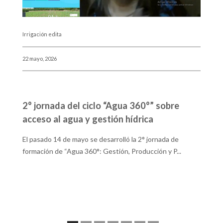
Irrigación edita
Irr
22 mayo, 2026
8 
2° jornada del ciclo “Agua 360°” sobre
C
acceso al agua y gestión hídrica
3
S
El pasado 14 de mayo se desarrolló la 2° jornada de
formación de “Agua 360°: Gestión, Producción y P...
Co
ag