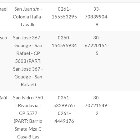
mael
San Juan s/n -
0261-
33-
Colonia Italia -
155553295
70839904-
Lavalle
9
sco
San Jose 367 -
0260-
30-
Goudge - San
154595934
67220151-
Rafael - CP
5
5603 (PART:
San José 367 -
Goudge - San
Rafael)
aúl
San Isidro 760
0261-
30-
- Rivadavia -
5329976 /
70721549-
CP 5577
0261-
2
(PART: Barrio
4449176
Smata Mza C
Casa 8 Las