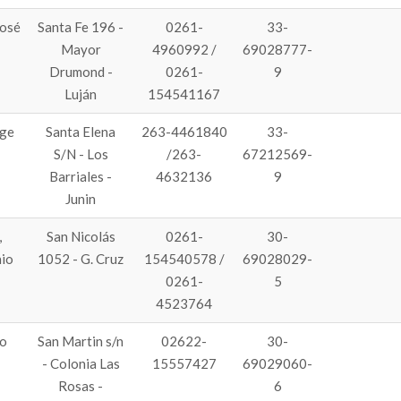
José
Santa Fe 196 -
0261-
33-
Mayor
4960992 /
69028777-
Drumond -
0261-
9
Luján
154541167
rge
Santa Elena
263-4461840
33-
S/N - Los
/263-
67212569-
Barriales -
4632136
9
Junin
,
San Nicolás
0261-
30-
io
1052 - G. Cruz
154540578 /
69028029-
0261-
5
4523764
o
San Martin s/n
02622-
30-
- Colonia Las
15557427
69029060-
Rosas -
6