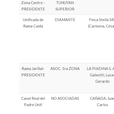
Zona Centro -
TUNUYAN
PRESIDENTE
SUPERIOR
Unificada de
DIAMANTE
Finca Stella S
Rama Caída
(Carmona, Césa
Rama Jarillal-
ASOC. 1ra ZONA
LA PIADINA S. A
PRESIDENTE
Galeotti, Luca
Gerardo
Canal Real del
NO ASOCIADAS
CAÑADA, Jua
Padre Unif.
Carlos