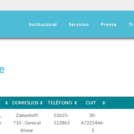
Institucional
Servicios
Prensa
Tr
e
DOMICILIOS
TELÉFONO
CUIT
DOMICILIOS
TELÉFONO
CUIT
,
Zamenhoff
02625-
30-
o
710 - General
512863
67225446-
Alvear
5