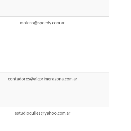
molero@speedy.com.ar
contadores@aicprimerazona.com.ar
estudioquiles@yahoo.com.ar