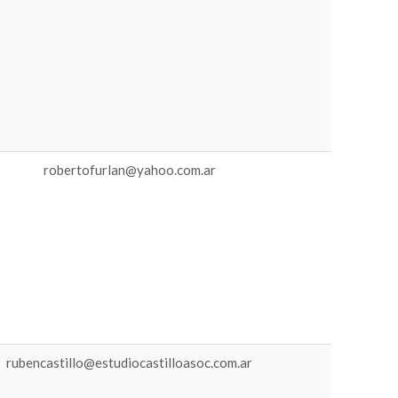
robertofurlan@yahoo.com.ar
rubencastillo@estudiocastilloasoc.com.ar