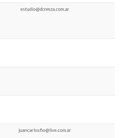
estudio@dcnmza.com.ar
juancarlosfio@live.com.ar