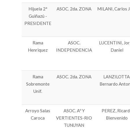
Hijuela 2ª
ASOC. 2da. ZONA
MILANI, Carlos 
Guiñazú -
PRESIDENTE
Rama
ASOC.
LUCENTINI, Jo
Henriquez
INDEPENDENCIA
Daniel
Rama
ASOC. 2da. ZONA
LANZILOTTA
Sobremonte
Bernardo Anton
Unif.
Arroyo Salas
ASOC. Aº Y
PEREZ, Ricard
Caroca
VERTIENTES-RIO
Bienvenido
TUNUYAN