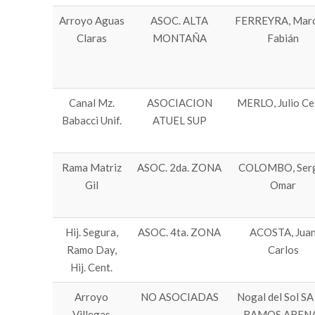
Arroyo Aguas
ASOC. ALTA
FERREYRA, Marc
Claras
MONTAÑA
Fabián
Canal Mz.
ASOCIACION
MERLO, Julio Ce
Babacci Unif.
ATUEL SUP
Rama Matriz
ASOC. 2da. ZONA
COLOMBO, Ser
Gil
Omar
Hij. Segura,
ASOC. 4ta. ZONA
ACOSTA, Jua
Ramo Day,
Carlos
Hij. Cent.
Arroyo
NO ASOCIADAS
Nogal del Sol SA
Villegas
RAMOS ARENA