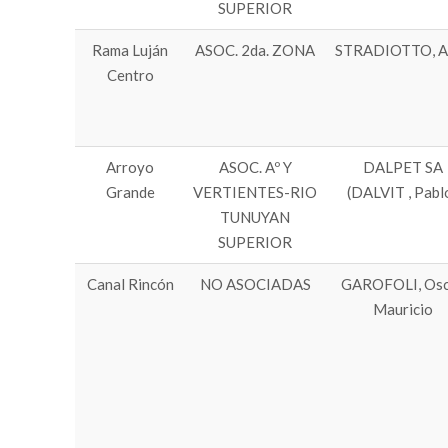
SUPERIOR
Rama Luján
ASOC. 2da. ZONA
STRADIOTTO, Ar
Centro
Arroyo
ASOC. Aº Y
DALPET SA
Grande
VERTIENTES-RIO
(DALVIT , Pabl
TUNUYAN
SUPERIOR
Canal Rincón
NO ASOCIADAS
GAROFOLI, Osc
Mauricio