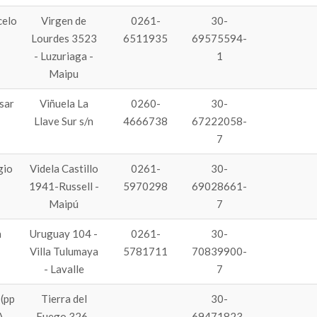
elo
Virgen de
0261-
30-
Lourdes 3523
6511935
69575594-
- Luzuriaga -
1
Maipu
sar
Viñuela La
0260-
30-
Llave Sur s/n
4666738
67222058-
7
gio
Videla Castillo
0261-
30-
1941-Russell -
5970298
69028661-
Maipú
7
n
Uruguay 104 -
0261-
30-
Villa Tulumaya
5781711
70839900-
- Lavalle
7
 (pp
Tierra del
30-
 ,
Fuego 326-
69471823-