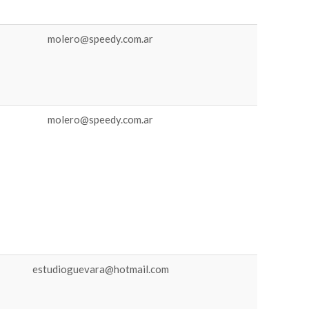
molero@speedy.com.ar
molero@speedy.com.ar
estudioguevara@hotmail.com