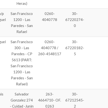
Heras)
p/p
San Francisco
0260-
30-
uel
1200 - Las
4040778
67220274-
)
Paredes - San
0
Rafael
uel
San Francisco
0260-
30-
300 - Las
4040778 /
67220182-
Paredes - CP
260-4548117
5
5613 (PART:
San Francisco
1200 - Las
Paredes - San
Rafael)
is
Salvador
263-
30-
Gonzalez 274
4664710- OF.
67212545-
- Cuidad -Junin
0263
2