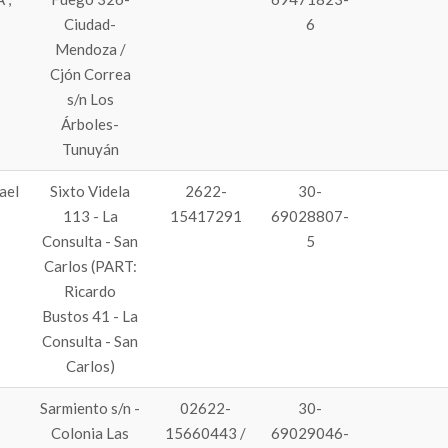
Ciudad-
6
Mendoza /
Cjón Correa
s/n Los
Árboles-
Tunuyán
ael
Sixto Videla
2622-
30-
113 - La
15417291
69028807-
Consulta - San
5
Carlos (PART:
Ricardo
Bustos 41 - La
Consulta - San
Carlos)
Sarmiento s/n -
02622-
30-
Colonia Las
15660443 /
69029046-