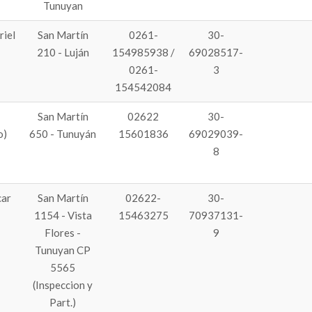
Tunuyan
iel
San Martín
0261-
30-
210 - Luján
154985938 /
69028517-
0261-
3
154542084
San Martín
02622
30-
o)
650 - Tunuyán
15601836
69029039-
8
ar
San Martín
02622-
30-
1154 - Vista
15463275
70937131-
Flores -
9
Tunuyan CP
5565
(Inspeccion y
Part.)