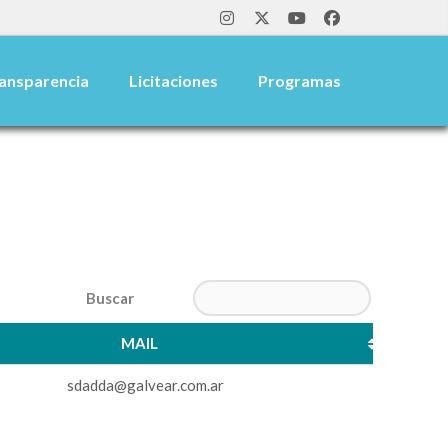
ansparencia
Licitaciones
Programas
Search:
MAIL
MAIL
sdadda@galvear.com.ar