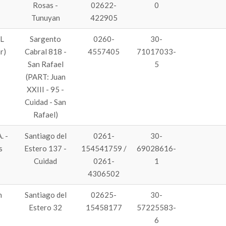
Rosas -
02622-
0
Tunuyan
422905
RL
Sargento
0260-
30-
r)
Cabral 818 -
4557405
71017033-
San Rafael
5
(PART: Juan
XXIII - 95 -
Cuidad - San
Rafael)
. -
Santiago del
0261-
30-
s
Estero 137 -
154541759 /
69028616-
Cuidad
0261-
1
4306502
n
Santiago del
02625-
30-
Estero 32
15458177
57225583-
6