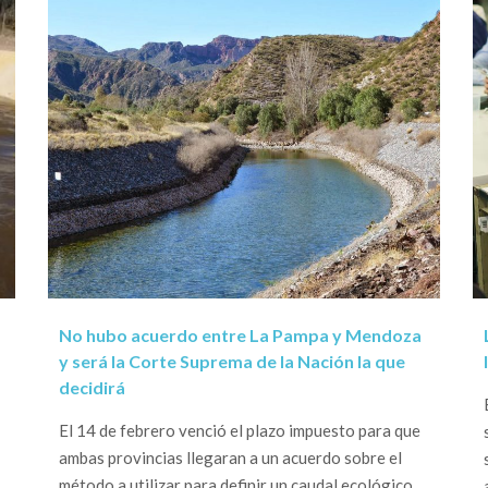
No hubo acuerdo entre La Pampa y Mendoza
y será la Corte Suprema de la Nación la que
decidirá
El 14 de febrero venció el plazo impuesto para que
ambas provincias llegaran a un acuerdo sobre el
método a utilizar para definir un caudal ecológico