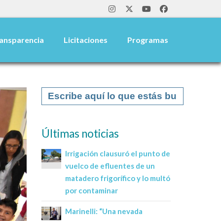
ansparencia
Licitaciones
Programas
me
blog
noticias
pequeños embajadores del agua
Últimas noticias
Irrigación clausuró el punto de
vuelco de efluentes de un
matadero frigorífico y lo multó
por contaminar
Marinelli: “Una nevada