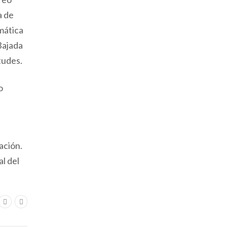
a de
emática
 Bajada
tudes.
o
ación.
l del