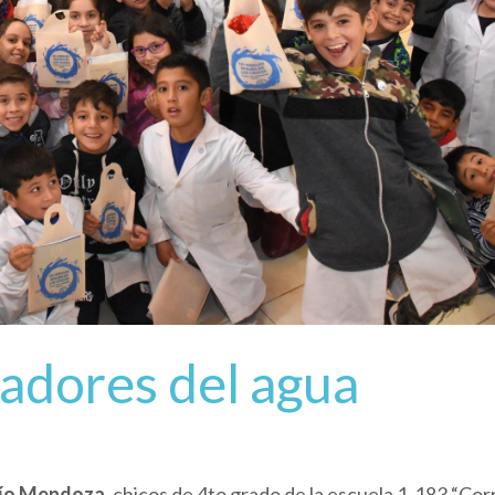
adores del agua
río Mendoza
, chicos de 4to grado de la escuela 1-183 “Cor