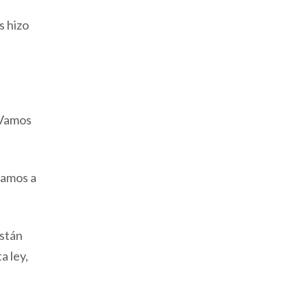
s hizo
 Vamos
vamos a
están
a ley,