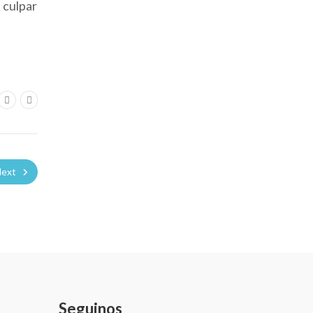
 culpar
ext
Seguinos