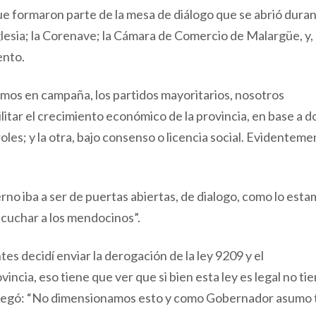
ue formaron parte de la mesa de diálogo que se abrió duran
glesia; la Corenave; la Cámara de Comercio de Malargüe, y,
ento.
imos en campaña, los partidos mayoritarios, nosotros
itar el crecimiento económico de la provincia, en base a d
oles; y la otra, bajo consenso o licencia social. Evidenteme
no iba a ser de puertas abiertas, de dialogo, como lo est
cuchar a los mendocinos”.
s decidí enviar la derogación de la ley 9209 y el
incia, eso tiene que ver que si bien esta ley es legal no tie
agregó: “No dimensionamos esto y como Gobernador asumo 