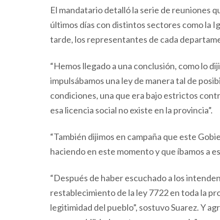
El mandatario detalló la serie de reuniones q
últimos días con distintos sectores como la I
tarde, los representantes de cada departam
“Hemos llegado a una conclusión, como lo dij
impulsábamos una ley de manera tal de posibil
condiciones, una que era bajo estrictos contr
esa licencia social no existe en la provincia”.
“También dijimos en campaña que este Gobier
haciendo en este momento y que íbamos a es
“Después de haber escuchado a los intendente
restablecimiento de la ley 7722 en toda la prov
legitimidad del pueblo”, sostuvo Suarez. Y 