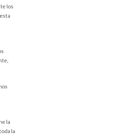
te los
 esta
os
nte,
amos
ne la
toda la