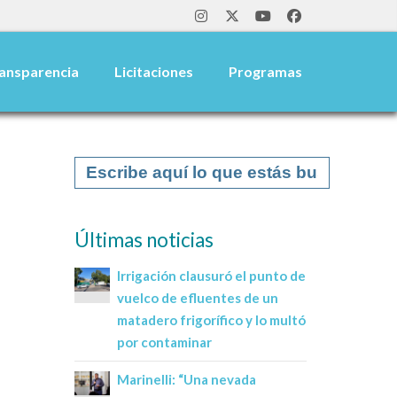
ansparencia
Licitaciones
Programas
blog
noticias
suarez anunció la derogación de l ...
Últimas noticias
Irrigación clausuró el punto de
vuelco de efluentes de un
matadero frigorífico y lo multó
por contaminar
Marinelli: “Una nevada