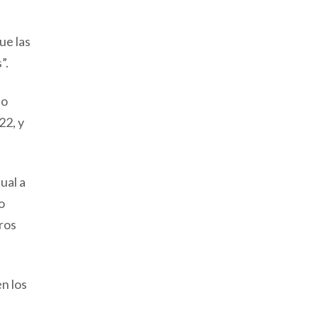
ue las
”.
lo
22, y
ual a
o
ros
n los