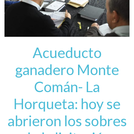
Acueducto
ganadero Monte
Comán- La
Horqueta: hoy se
abrieron los sobres