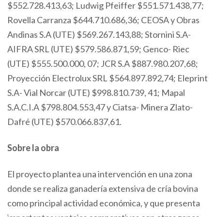
$552.728.413,63; Ludwig Pfeiffer $551.571.438,77;
Rovella Carranza $644.710.686,36; CEOSA y Obras
Andinas S.A (UTE) $569.267.143,88; Stornini S.A-
AIFRA SRL (UTE) $579.586.871,59; Genco- Riec
(UTE) $555.500.000, 07; JCR S.A $887.980.207,68;
Proyección Electrolux SRL $564.897.892,74; Eleprint
S.A- Vial Norcar (UTE) $998.810.739, 41; Mapal
S.A.C.I.A $798.804.553,47 y Ciatsa- Minera Zlato-
Dafré (UTE) $570.066.837,61.
Sobre la obra
El proyecto plantea una intervención en una zona
donde se realiza ganadería extensiva de cría bovina
como principal actividad económica, y que presenta