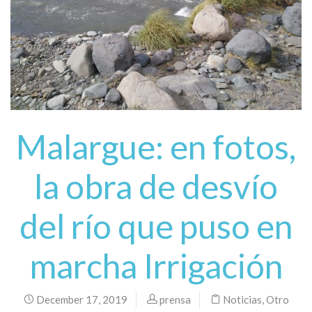
Malargue: en fotos,
la obra de desvío
del río que puso en
marcha Irrigación
December 17, 2019
prensa
Noticias
,
Otro