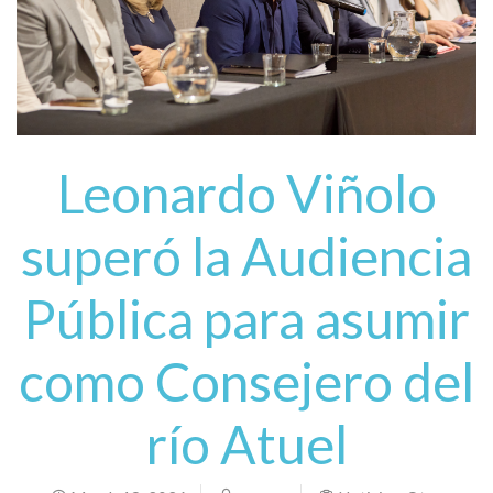
Leonardo Viñolo
superó la Audiencia
Pública para asumir
como Consejero del
río Atuel